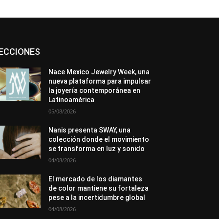
Asociaciones
Diamantes
Empresa
ECCIONES
En tendencia
Entrevistas
Eventos
Exposiciones
Ferias
Formación
In memoriam
Metales
Mundo Técnico
Nace Mexico Jewelry Week, una
Novedades
Opiniones
Premios
nueva plataforma para impulsar
Secciones
Sucesos
la joyería contemporánea en
Latinoamérica
Más
05/08/2026
Nanis presenta SWAY, una
colección donde el movimiento
se transforma en luz y sonido
04/08/2026
El mercado de los diamantes
de color mantiene su fortaleza
pese a la incertidumbre global
04/08/2026