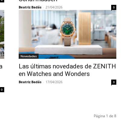
Beatriz Badás
-
21/04/2026
0
Novedades
a
Las últimas novedades de ZENITH
en Watches and Wonders
Beatriz Badás
-
17/04/2026
0
0
Página 1 de 8