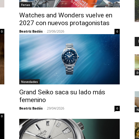
Ferias
Watches and Wonders vuelve en
2027 con nuevos protagonistas
Beatriz Badás
-
23/06/2026
0
0
E
Novedades
Grand Seiko saca su lado más
femenino
Beatriz Badás
-
29/04/2026
0
N
0