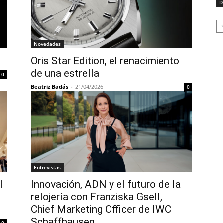
D
Novedades
Oris Star Edition, el renacimiento
de una estrella
0
Beatriz Badás
-
21/04/2026
0
Entrevistas
l
Innovación, ADN y el futuro de la
relojería con Franziska Gsell,
Chief Marketing Officer de IWC
Schaffhausen
0