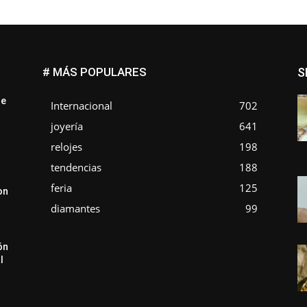
# MÁS POPULARES
S
ue
Internacional
702
joyería
641
relojes
198
tendencias
188
feria
125
on
diamantes
99
ón
l