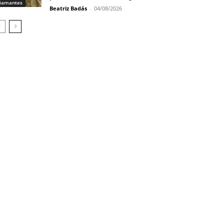
iamantes
Beatriz Badás
-
04/08/2026