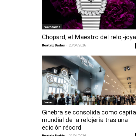
Novedades
Chopard, el Maestro del reloj-joya
Beatriz Badás
-
23/04/2026
Ferias
Ginebra se consolida como capita
mundial de la relojería tras una
edición récord
Beatriz Badás
-
21/04/2026