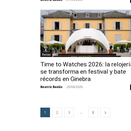
Ferias
Time to Watches 2026: la relojerí
se transforma en festival y bate
récords en Ginebra
Beatriz Badás
-
20/04/2026
...
1
2
3
8