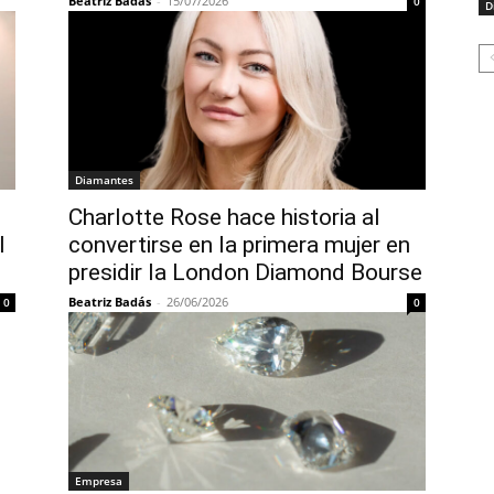
Beatriz Badás
-
15/07/2026
0
D
Diamantes
Charlotte Rose hace historia al
l
convertirse en la primera mujer en
presidir la London Diamond Bourse
Beatriz Badás
-
26/06/2026
0
0
Empresa