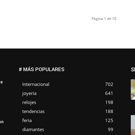
Página 1 de 10
# MÁS POPULARES
S
ue
Internacional
702
joyería
641
relojes
198
tendencias
188
feria
125
on
diamantes
99