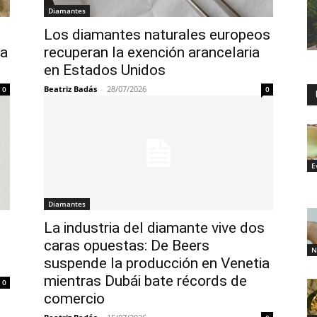
Diamantes
Los diamantes naturales europeos
 a
recuperan la exención arancelaria
en Estados Unidos
Beatriz Badás
-
28/07/2026
0
0
E
Diamantes
La industria del diamante vive dos
caras opuestas: De Beers
N
suspende la producción en Venetia
mientras Dubái bate récords de
0
comercio