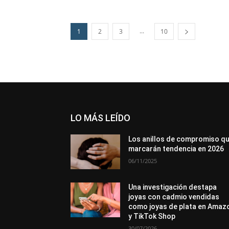
...
1
2
3
10
LO MÁS LEÍDO
Los anillos de compromiso q
marcarán tendencia en 2026
06/11/2025
Una investigación destapa
joyas con cadmio vendidas
como joyas de plata en Amaz
y TikTok Shop
30/07/2026