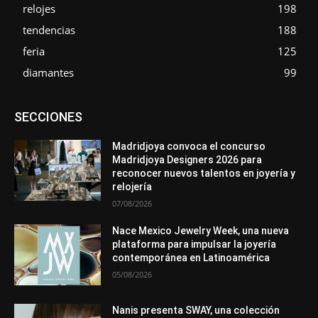
relojes
198
tendencias
188
feria
125
diamantes
99
Asociaciones
Diamantes
Empresa
En tendencia
SECCIONES
Entrevistas
Eventos
Exposiciones
Ferias
Formación
In memoriam
Metales
Mundo Técnico
Novedades
Opiniones
Premios
Secciones
Sucesos
Madridjoya convoca el concurso
Madridjoya Designers 2026 para
Más
reconocer nuevos talentos en joyería y
relojería
07/08/2026
Nace Mexico Jewelry Week, una nueva
plataforma para impulsar la joyería
contemporánea en Latinoamérica
05/08/2026
Nanis presenta SWAY, una colección