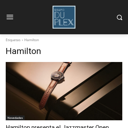
Etiquetas
Hamilton
Hamilton
Novedades
Hamilton presenta el Jazzmaster Open