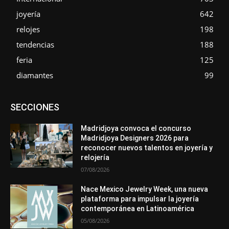
joyería
642
relojes
198
tendencias
188
feria
125
diamantes
99
Asociaciones
Diamantes
Empresa
En tendencia
SECCIONES
Entrevistas
Eventos
Exposiciones
Ferias
Formación
In memoriam
Metales
Mundo Técnico
Novedades
Opiniones
Premios
Secciones
Sucesos
Madridjoya convoca el concurso
Madridjoya Designers 2026 para
Más
reconocer nuevos talentos en joyería y
relojería
07/08/2026
Nace Mexico Jewelry Week, una nueva
plataforma para impulsar la joyería
contemporánea en Latinoamérica
05/08/2026