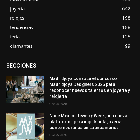
joyería
642
relojes
198
tendencias
188
feria
125
diamantes
99
Asociaciones
Diamantes
Empresa
En tendencia
SECCIONES
Entrevistas
Eventos
Exposiciones
Ferias
Formación
In memoriam
Metales
Mundo Técnico
Novedades
Opiniones
Premios
Secciones
Sucesos
Madridjoya convoca el concurso
Madridjoya Designers 2026 para
Más
reconocer nuevos talentos en joyería y
relojería
07/08/2026
Nace Mexico Jewelry Week, una nueva
plataforma para impulsar la joyería
contemporánea en Latinoamérica
05/08/2026