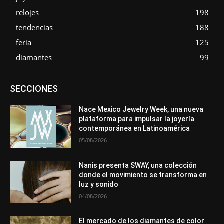
relojes
198
tendencias
188
feria
125
diamantes
99
Asociaciones
Diamantes
Empresa
En tendencia
SECCIONES
Entrevistas
Eventos
Exposiciones
Ferias
Formación
In memoriam
Metales
Mundo Técnico
Novedades
Opiniones
Premios
Secciones
Sucesos
Nace Mexico Jewelry Week, una nueva
plataforma para impulsar la joyería
Más
contemporánea en Latinoamérica
05/08/2026
Nanis presenta SWAY, una colección
donde el movimiento se transforma en
luz y sonido
04/08/2026
El mercado de los diamantes de color