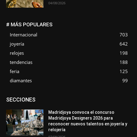
04/08/2026
# MÁS POPULARES
Internacional
703
joyería
642
relojes
198
tendencias
188
feria
125
diamantes
99
Asociaciones
Diamantes
Empresa
En tendencia
SECCIONES
Entrevistas
Eventos
Exposiciones
Ferias
Formación
In memoriam
Metales
Mundo Técnico
Novedades
Opiniones
Premios
Secciones
Sucesos
Madridjoya convoca el concurso
Madridjoya Designers 2026 para
Más
reconocer nuevos talentos en joyería y
relojería
07/08/2026