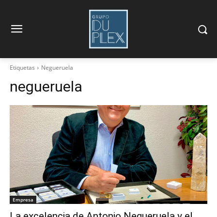
Etiquetas
Negueruela
negueruela
Empresa
La excelencia de Antonio Negueruela y el