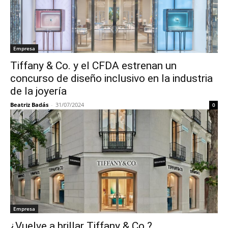
Empresa
Tiffany & Co. y el CFDA estrenan un
concurso de diseño inclusivo en la industria
de la joyería
Beatriz Badás
-
31/07/2024
0
Empresa
¿Vuelve a brillar Tiffany & Co.?