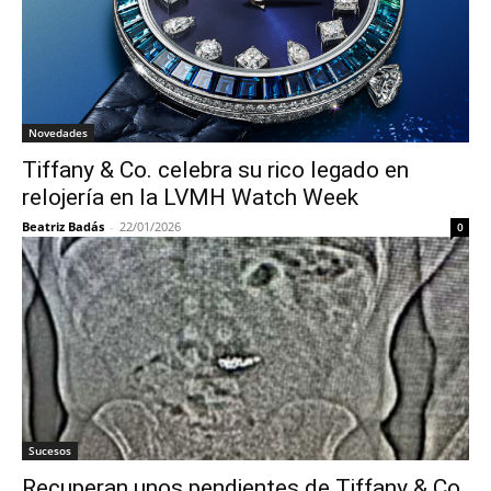
Novedades
Tiffany & Co. celebra su rico legado en
relojería en la LVMH Watch Week
Beatriz Badás
-
22/01/2026
0
Sucesos
Recuperan unos pendientes de Tiffany & Co.