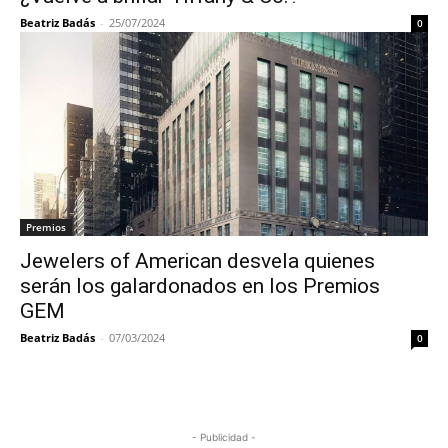
Beatriz Badás
-
25/07/2024
0
Premios
Jewelers of American desvela quienes
serán los galardonados en los Premios
GEM
Beatriz Badás
-
07/03/2024
0
- Publicidad -