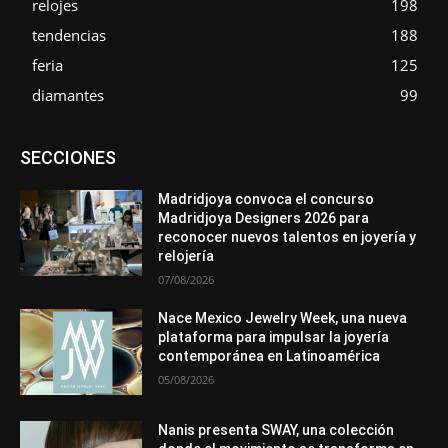
relojes
198
tendencias
188
feria
125
diamantes
99
Asociaciones
Diamantes
Empresa
En tendencia
SECCIONES
Entrevistas
Eventos
Exposiciones
Ferias
Formación
In memoriam
Metales
Mundo Técnico
Novedades
Opiniones
Premios
Secciones
Sucesos
Madridjoya convoca el concurso
Madridjoya Designers 2026 para
Más
reconocer nuevos talentos en joyería y
relojería
07/08/2026
Nace Mexico Jewelry Week, una nueva
plataforma para impulsar la joyería
contemporánea en Latinoamérica
05/08/2026
Nanis presenta SWAY, una colección