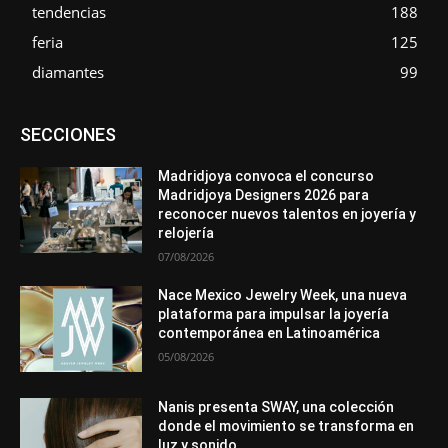
tendencias
188
feria
125
diamantes
99
Asociaciones
Diamantes
Empresa
En tendencia
SECCIONES
Entrevistas
Eventos
Exposiciones
Ferias
Formación
In memoriam
Metales
Mundo Técnico
Novedades
Opiniones
Premios
Secciones
Sucesos
Madridjoya convoca el concurso
Madridjoya Designers 2026 para
Más
reconocer nuevos talentos en joyería y
relojería
07/08/2026
Nace Mexico Jewelry Week, una nueva
plataforma para impulsar la joyería
contemporánea en Latinoamérica
05/08/2026
Nanis presenta SWAY, una colección
donde el movimiento se transforma en
luz y sonido