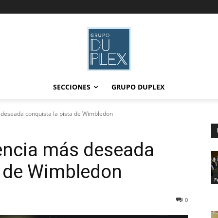
SECCIONES
GRUPO DUPLEX
s deseada conquista la pista de Wimbledon
ndencia más deseada
a de Wimbledon
F
0