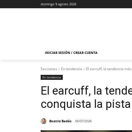
domingo 9 agosto 2026
INICIAR SESIÓN / CREAR CUENTA
Secciones
En tendencia
El earcuff, la tendencia má
En tendencia
El earcuff, la te
conquista la pist
Beatriz Badás
06/07/2026