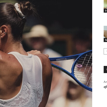
E
N
An
of