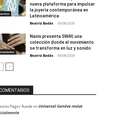
nueva plataforma para impulsar
la joyería contemporánea en
ventos
Latinoamérica
Beatriz Badás
-
05/08/2026
Nanis presenta SWAY, una
colección donde el movimiento
se transforma en luz y sonido
ovedades
Beatriz Badás
-
04/08/2026
COMENTARIOS
Universal Genève revive
tonio Pages Rueda
en
icialmente