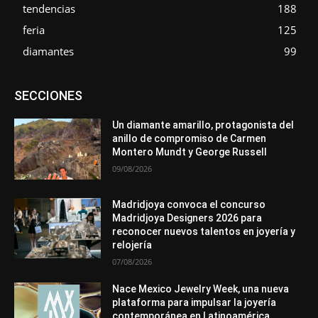
tendencias
188
feria
125
diamantes
99
Asociaciones
Diamantes
Empresa
En tendencia
SECCIONES
Entrevistas
Eventos
Exposiciones
Ferias
Formación
In memoriam
Metales
Mundo Técnico
Novedades
Opiniones
Premios
Secciones
Sucesos
Un diamante amarillo, protagonista del
anillo de compromiso de Carmen
Más
Montero Mundt y George Russell
09/08/2026
Madridjoya convoca el concurso
Madridjoya Designers 2026 para
reconocer nuevos talentos en joyería y
relojería
07/08/2026
Nace Mexico Jewelry Week, una nueva
plataforma para impulsar la joyería
contemporánea en Latinoamérica