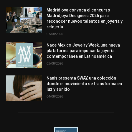
Entrevistas
Eventos
Exposiciones
Ferias
Formación
In memoriam
Metales
Mundo Técnico
Novedades
Opiniones
Premios
Secciones
Sucesos
Madridjoya convoca el concurso
Madridjoya Designers 2026 para
Más
reconocer nuevos talentos en joyería y
relojería
07/08/2026
Nace Mexico Jewelry Week, una nueva
plataforma para impulsar la joyería
contemporánea en Latinoamérica
05/08/2026
Nanis presenta SWAY, una colección
donde el movimiento se transforma en
luz y sonido
04/08/2026