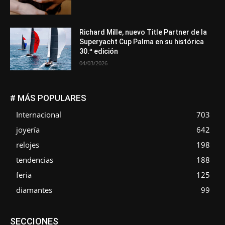
Richard Mille, nuevo Title Partner de la
Superyacht Cup Palma en su histórica
30.ª edición
04/03/2026
# MÁS POPULARES
Internacional
703
joyería
642
relojes
198
tendencias
188
feria
125
diamantes
99
Asociaciones
Diamantes
Empresa
En tendencia
SECCIONES