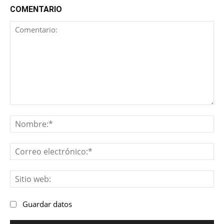
COMENTARIO
Comentario:
No
Co
ele
Sit
we
Guardar datos