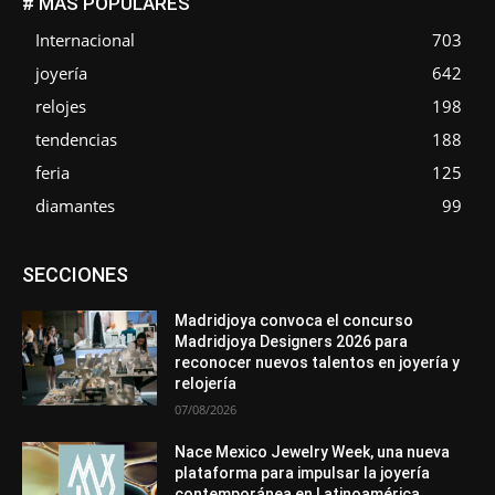
# MÁS POPULARES
Internacional
703
joyería
642
relojes
198
tendencias
188
feria
125
diamantes
99
Asociaciones
Diamantes
Empresa
En tendencia
SECCIONES
Entrevistas
Eventos
Exposiciones
Ferias
Formación
In memoriam
Metales
Mundo Técnico
Novedades
Opiniones
Premios
Secciones
Sucesos
Madridjoya convoca el concurso
Madridjoya Designers 2026 para
Más
reconocer nuevos talentos en joyería y
relojería
07/08/2026
Nace Mexico Jewelry Week, una nueva
plataforma para impulsar la joyería
contemporánea en Latinoamérica