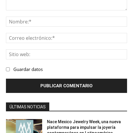
Comentario:
No
Co
ele
Sit
we
Guardar datos
ÚLTIMAS NOTICIAS
Nace Mexico Jewelry Week, una nueva
plataforma para impulsar la joyería
contemporánea en Latinoamérica