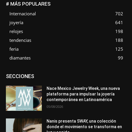
# MÁS POPULARES
Internacional
702
joyería
641
relojes
198
tendencias
188
feria
125
diamantes
99
Asociaciones
Diamantes
Empresa
En tendencia
SECCIONES
Entrevistas
Eventos
Exposiciones
Ferias
Formación
In memoriam
Metales
Mundo Técnico
Novedades
Opiniones
Premios
Secciones
Sucesos
Nace Mexico Jewelry Week, una nueva
plataforma para impulsar la joyería
Más
contemporánea en Latinoamérica
05/08/2026
Nanis presenta SWAY, una colección
donde el movimiento se transforma en