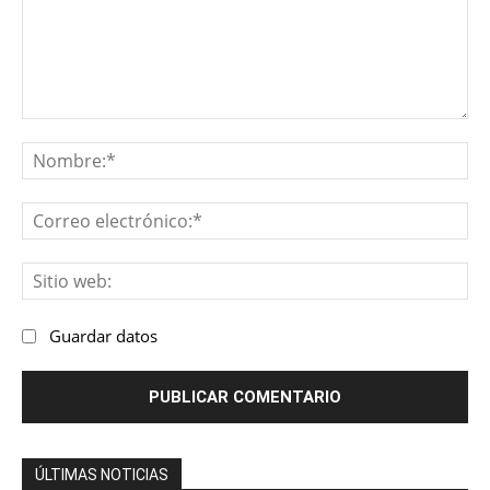
Comentario:
No
Co
ele
Sit
we
Guardar datos
ÚLTIMAS NOTICIAS