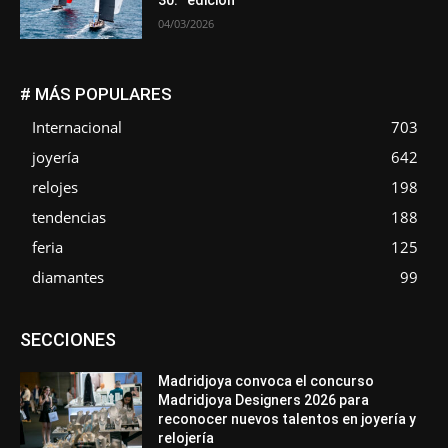
30.ª edición
04/03/2026
# MÁS POPULARES
Internacional
703
joyería
642
relojes
198
tendencias
188
feria
125
diamantes
99
Asociaciones
Diamantes
Empresa
En tendencia
SECCIONES
Entrevistas
Eventos
Exposiciones
Ferias
Formación
In memoriam
Metales
Mundo Técnico
Novedades
Opiniones
Premios
Secciones
Sucesos
Madridjoya convoca el concurso
Madridjoya Designers 2026 para
Más
reconocer nuevos talentos en joyería y
relojería