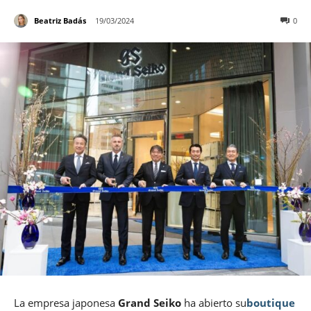
Beatriz Badás
19/03/2024
0
La empresa japonesa
Grand
Seiko
ha abierto su
boutique