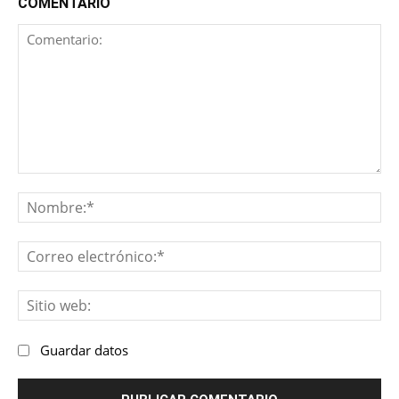
COMENTARIO
Comentario:
No
Co
ele
Sit
we
Guardar datos