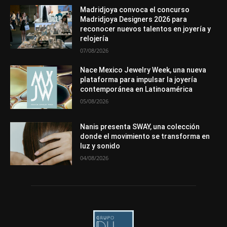
In memoriam
Metales
Mundo Técnico
Novedades
Opiniones
Premios
Secciones
Sucesos
Madridjoya convoca el concurso
Madridjoya Designers 2026 para
Más
reconocer nuevos talentos en joyería y
relojería
07/08/2026
Nace Mexico Jewelry Week, una nueva
plataforma para impulsar la joyería
contemporánea en Latinoamérica
05/08/2026
Nanis presenta SWAY, una colección
donde el movimiento se transforma en
luz y sonido
04/08/2026