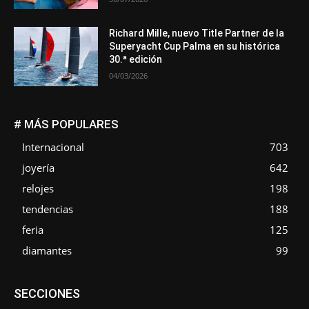
Richard Mille, nuevo Title Partner de la
Superyacht Cup Palma en su histórica
30.ª edición
04/03/2026
# MÁS POPULARES
Internacional
703
joyería
642
relojes
198
tendencias
188
feria
125
diamantes
99
Asociaciones
Diamantes
Empresa
En tendencia
SECCIONES
Entrevistas
Eventos
Exposiciones
Ferias
Formación