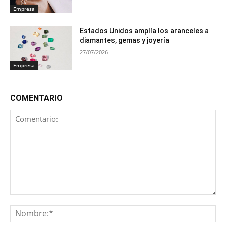
Empresa
Estados Unidos amplía los aranceles a
diamantes, gemas y joyería
27/07/2026
Empresa
COMENTARIO
Comentario:
No