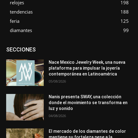
relojes
198
tendencias
188
feria
125
diamantes
99
Asociaciones
Diamantes
Empresa
En tendencia
SECCIONES
Entrevistas
Eventos
Exposiciones
Ferias
Formación
In memoriam
Metales
Mundo Técnico
Novedades
Opiniones
Premios
Secciones
Sucesos
Nace Mexico Jewelry Week, una nueva
plataforma para impulsar la joyería
Más
contemporánea en Latinoamérica
05/08/2026
Nanis presenta SWAY, una colección
donde el movimiento se transforma en
luz y sonido
04/08/2026
El mercado de los diamantes de color
mantiene su fortaleza pese a la