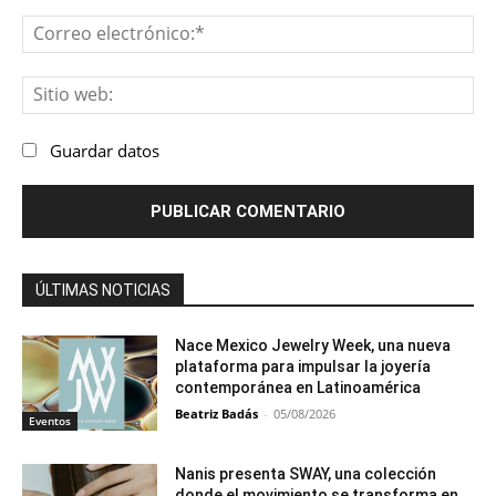
Co
ele
Sit
we
Guardar datos
ÚLTIMAS NOTICIAS
Nace Mexico Jewelry Week, una nueva
plataforma para impulsar la joyería
contemporánea en Latinoamérica
Beatriz Badás
-
05/08/2026
Eventos
Nanis presenta SWAY, una colección
donde el movimiento se transforma en