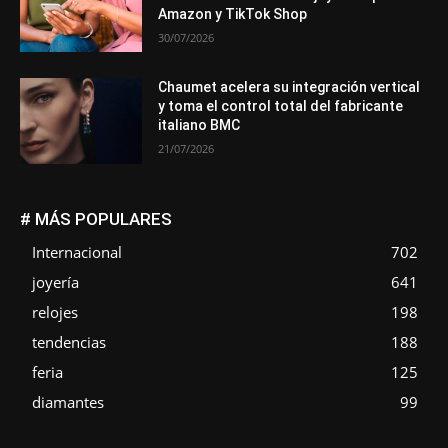
Amazon y TikTok Shop
30/07/2026
Chaumet acelera su integración vertical
y toma el control total del fabricante
italiano BMC
21/07/2026
# MÁS POPULARES
Internacional
702
joyería
641
relojes
198
tendencias
188
feria
125
diamantes
99