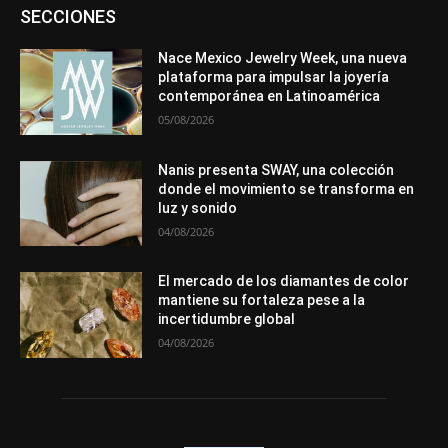
Asociaciones
Diamantes
Empresa
En tendencia
SECCIONES
Entrevistas
Eventos
Exposiciones
Ferias
Formación
In memoriam
Metales
Mundo Técnico
Novedades
Opiniones
Premios
Secciones
Sucesos
Nace Mexico Jewelry Week, una nueva
plataforma para impulsar la joyería
Más
contemporánea en Latinoamérica
05/08/2026
Nanis presenta SWAY, una colección
donde el movimiento se transforma en
luz y sonido
04/08/2026
El mercado de los diamantes de color
mantiene su fortaleza pese a la
incertidumbre global
04/08/2026