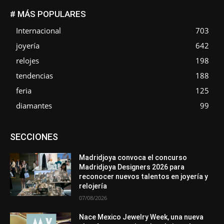
# MÁS POPULARES
Internacional
703
joyería
642
relojes
198
tendencias
188
feria
125
diamantes
99
Asociaciones
Diamantes
Empresa
En tendencia
SECCIONES
Entrevistas
Eventos
Exposiciones
Ferias
Formación
In memoriam
Metales
Mundo Técnico
Novedades
Opiniones
Premios
Secciones
Sucesos
Madridjoya convoca el concurso
Madridjoya Designers 2026 para
Más
reconocer nuevos talentos en joyería y
relojería
07/08/2026
Nace Mexico Jewelry Week, una nueva