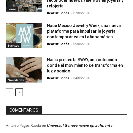
reconocer nuevos talentos en joyería y
relojería
Ferias
Beatriz Badás
-
07/08/2026
Nace Mexico Jewelry Week, una nueva
plataforma para impulsar la joyería
contemporánea en Latinoamérica
Beatriz Badás
-
05/08/2026
Eventos
Nanis presenta SWAY, una colección
donde el movimiento se transforma en
luz y sonido
Beatriz Badás
-
04/08/2026
Novedades
COMENTARIOS
Universal Genève revive oficialmente
Antonio Pages Rueda
en