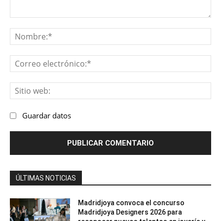
Comentario:
No
Co
ele
Sit
we
Guardar datos
ÚLTIMAS NOTICIAS
Madridjoya convoca el concurso
Madridjoya Designers 2026 para