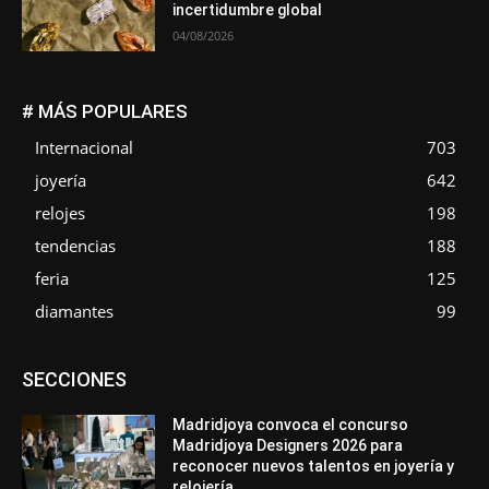
incertidumbre global
04/08/2026
# MÁS POPULARES
Internacional
703
joyería
642
relojes
198
tendencias
188
feria
125
diamantes
99
Asociaciones
Diamantes
Empresa
En tendencia
SECCIONES
Entrevistas
Eventos
Exposiciones
Ferias
Formación
In memoriam
Metales
Mundo Técnico
Novedades
Opiniones
Premios
Secciones
Sucesos
Madridjoya convoca el concurso
Madridjoya Designers 2026 para
Más
reconocer nuevos talentos en joyería y
relojería