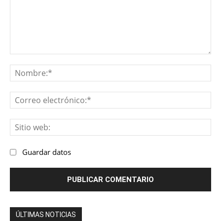
Comentario:
No
Co
ele
Sit
we
Guardar datos
ÚLTIMAS NOTICIAS