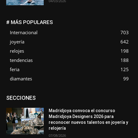
04/03/2026
# MÁS POPULARES
Internacional
703
joyería
642
relojes
198
tendencias
188
feria
125
diamantes
99
Asociaciones
Diamantes
Empresa
En tendencia
SECCIONES
Entrevistas
Eventos
Exposiciones
Ferias
Formación
In memoriam
Metales
Mundo Técnico
Novedades
Opiniones
Premios
Secciones
Sucesos
Madridjoya convoca el concurso
Madridjoya Designers 2026 para
Más
reconocer nuevos talentos en joyería y
relojería
07/08/2026