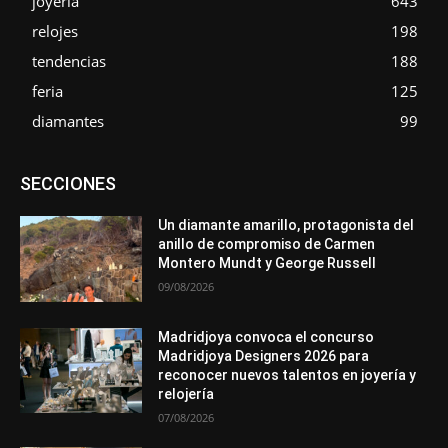
joyería
643
relojes
198
tendencias
188
feria
125
diamantes
99
Asociaciones
Diamantes
Empresa
En tendencia
SECCIONES
Entrevistas
Eventos
Exposiciones
Ferias
Formación
In memoriam
Metales
Mundo Técnico
Novedades
Opiniones
Premios
Secciones
Sucesos
Un diamante amarillo, protagonista del
anillo de compromiso de Carmen
Más
Montero Mundt y George Russell
09/08/2026
Madridjoya convoca el concurso
Madridjoya Designers 2026 para
reconocer nuevos talentos en joyería y
relojería
07/08/2026