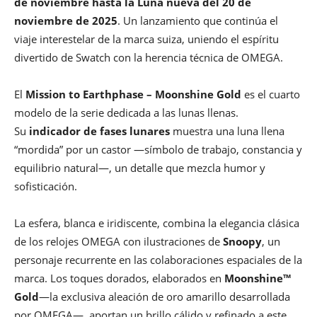
de noviembre hasta la Luna nueva del 20 de
noviembre de 2025
. Un lanzamiento que continúa el
viaje interestelar de la marca suiza, uniendo el espíritu
divertido de Swatch con la herencia técnica de OMEGA.
El
Mission to Earthphase – Moonshine Gold
es el cuarto
modelo de la serie dedicada a las lunas llenas.
Su
indicador de fases lunares
muestra una luna llena
“mordida” por un castor —símbolo de trabajo, constancia y
equilibrio natural—, un detalle que mezcla humor y
sofisticación.
La esfera, blanca e iridiscente, combina la elegancia clásica
de los relojes OMEGA con ilustraciones de
Snoopy
, un
personaje recurrente en las colaboraciones espaciales de la
marca. Los toques dorados, elaborados en
Moonshine™
Gold
—la exclusiva aleación de oro amarillo desarrollada
por OMEGA—, aportan un brillo cálido y refinado a este