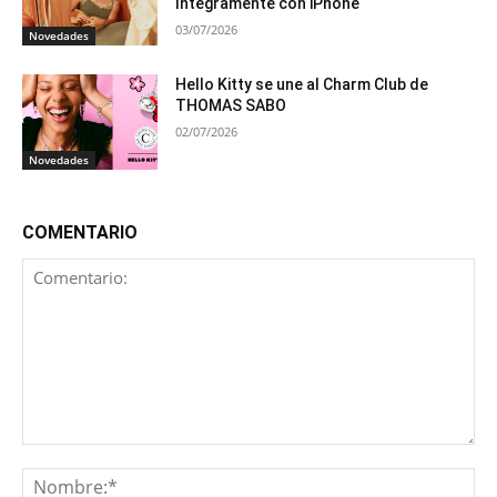
íntegramente con iPhone
03/07/2026
Novedades
Hello Kitty se une al Charm Club de
THOMAS SABO
02/07/2026
Novedades
COMENTARIO
Comentario:
No