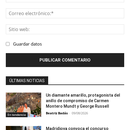
Co
ele
Sit
we
Guardar datos
ÚLTIMAS NOTICIAS
Un diamante amarillo, protagonista del
anillo de compromiso de Carmen
Montero Mundt y George Russell
Beatriz Badás
-
09/08/2026
En tendencia
Madridjoya convoca el concurso