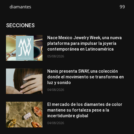
diamantes
99
Asociaciones
Diamantes
Empresa
En tendencia
SECCIONES
Entrevistas
Eventos
Exposiciones
Ferias
Formación
In memoriam
Metales
Mundo Técnico
Novedades
Opiniones
Premios
Secciones
Sucesos
Nace Mexico Jewelry Week, una nueva
plataforma para impulsar la joyería
Más
contemporánea en Latinoamérica
05/08/2026
Nanis presenta SWAY, una colección
donde el movimiento se transforma en
luz y sonido
04/08/2026
El mercado de los diamantes de color
mantiene su fortaleza pese a la
incertidumbre global
04/08/2026