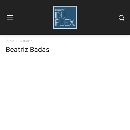
Inicio
Usuario
Beatriz Badás
Beatriz Badás
Entradas
Información
Comentarios