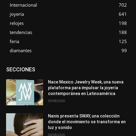
Internacional
702
joyería
641
relojes
198
tendencias
188
feria
125
diamantes
99
Asociaciones
Diamantes
Empresa
En tendencia
SECCIONES
Entrevistas
Eventos
Exposiciones
Ferias
Formación
In memoriam
Metales
Mundo Técnico
Novedades
Opiniones
Premios
Secciones
Sucesos
Nace Mexico Jewelry Week, una nueva
plataforma para impulsar la joyería
Más
contemporánea en Latinoamérica
05/08/2026
Nanis presenta SWAY, una colección
donde el movimiento se transforma en
luz y sonido
04/08/2026