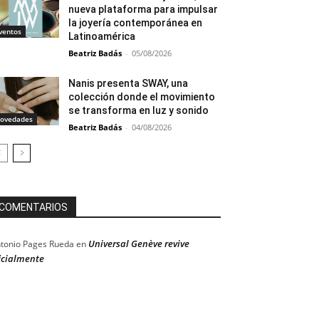
nueva plataforma para impulsar
la joyería contemporánea en
ventos
Latinoamérica
Beatriz Badás
-
05/08/2026
Nanis presenta SWAY, una
colección donde el movimiento
se transforma en luz y sonido
ovedades
Beatriz Badás
-
04/08/2026
COMENTARIOS
Universal Genève revive
tonio Pages Rueda
en
icialmente