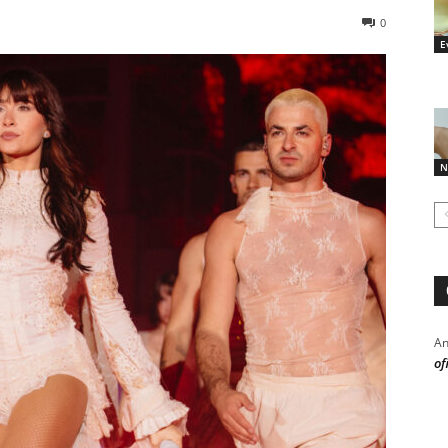
0
E
N
An
of