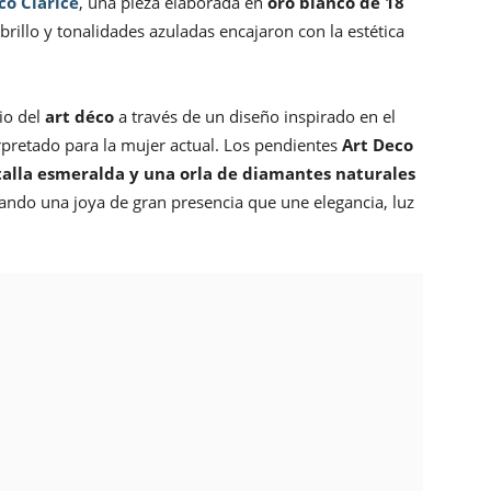
co Clarice
, una pieza elaborada en
oro blanco de 18
 brillo y tonalidades azuladas encajaron con la estética
io del
art déco
a través de un diseño inspirado en el
erpretado para la mujer actual. Los pendientes
Art Deco
alla esmeralda y una orla de diamantes naturales
eando una joya de gran presencia que une elegancia, luz