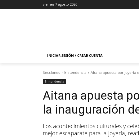
viernes 7 agosto 2026
INICIAR SESIÓN / CREAR CUENTA
Secciones
En tendencia
Aitana apuesta por joyería 
En tendencia
Aitana apuesta po
la inauguración de
Los acontecimientos culturales y celeb
mejor escaparate para la joyería, rea