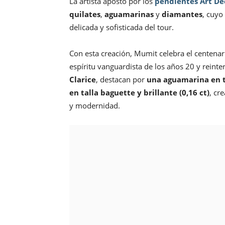
La artista apostó por los
pendientes Art De
quilates
,
aguamarinas
y
diamantes
, cuyo
delicada y sofisticada del tour.
Con esta creación, Mumit celebra el centenar
espíritu vanguardista de los años 20 y reint
Clarice
, destacan por
una aguamarina en t
en talla baguette y brillante (0,16 ct)
, cr
y modernidad.