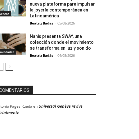
nueva plataforma para impulsar
la joyería contemporánea en
ventos
Latinoamérica
Beatriz Badás
-
05/08/2026
Nanis presenta SWAY, una
colección donde el movimiento
se transforma en luz y sonido
ovedades
Beatriz Badás
-
04/08/2026
COMENTARIOS
Universal Genève revive
tonio Pages Rueda
en
icialmente