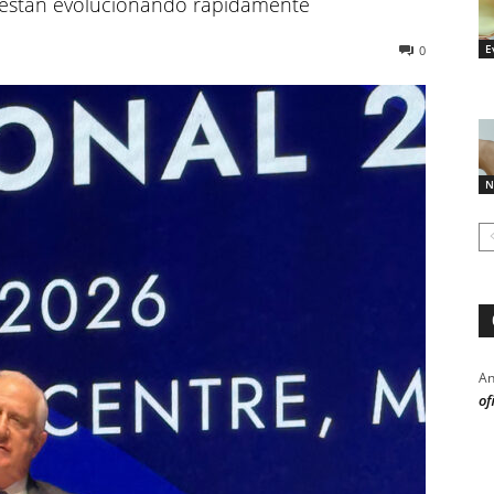
o están evolucionando rápidamente
E
0
N
An
of