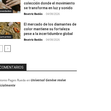
colección donde el movimiento
se transforma en luz y sonido
ovedades
Beatriz Badás
-
04/08/2026
El mercado de los diamantes de
color mantiene su fortaleza
pese a la incertidumbre global
iamantes
Beatriz Badás
-
04/08/2026
COMENTARIOS
Universal Genève revive
tonio Pages Rueda
en
icialmente