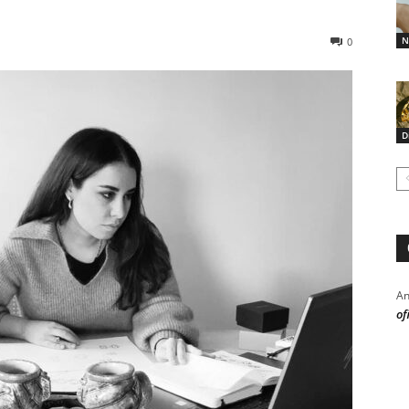
N
0
D
An
of