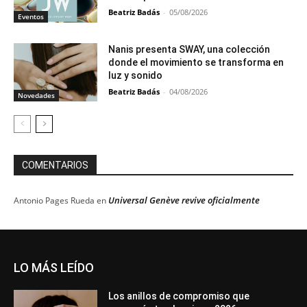
Beatriz Badás
-
05/08/2026
Eventos
Nanis presenta SWAY, una colección
donde el movimiento se transforma en
luz y sonido
Beatriz Badás
-
04/08/2026
Novedades
COMENTARIOS
Universal Genève revive oficialmente
Antonio Pages Rueda
en
LO MÁS LEÍDO
Los anillos de compromiso que