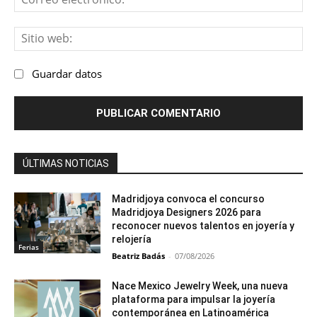
ele
Sit
we
Guardar datos
ÚLTIMAS NOTICIAS
Madridjoya convoca el concurso
Madridjoya Designers 2026 para
reconocer nuevos talentos en joyería y
relojería
Ferias
Beatriz Badás
-
07/08/2026
Nace Mexico Jewelry Week, una nueva
plataforma para impulsar la joyería
contemporánea en Latinoamérica