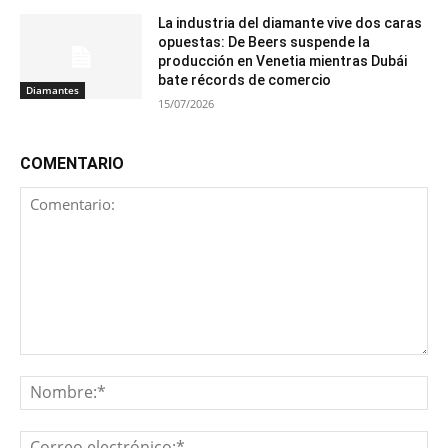
La industria del diamante vive dos caras
opuestas: De Beers suspende la
producción en Venetia mientras Dubái
bate récords de comercio
Diamantes
15/07/2026
COMENTARIO
Comentario:
No
Co