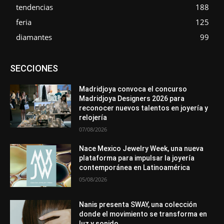
tendencias
188
feria
125
diamantes
99
Asociaciones
Diamantes
Empresa
En tendencia
SECCIONES
Entrevistas
Eventos
Exposiciones
Ferias
Formación
In memoriam
Metales
Mundo Técnico
Novedades
Opiniones
Premios
Secciones
Sucesos
Madridjoya convoca el concurso
Madridjoya Designers 2026 para
Más
reconocer nuevos talentos en joyería y
relojería
07/08/2026
Nace Mexico Jewelry Week, una nueva
plataforma para impulsar la joyería
contemporánea en Latinoamérica
05/08/2026
Nanis presenta SWAY, una colección
donde el movimiento se transforma en
luz y sonido