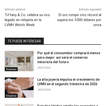
Artículo anterior
Artículo siguiente
Tiffany & Co. celebra su rico
El oro rompe otro récord al
legado en relojería en la
supera los 5.000 dólares por
LVMH Watch Week
onza
TE PUEDE INTERESAR
Por qué el consumidor comprará menos
pero mejor: así será el comercio
minorista del futuro
29/07/2026
Empresa
La alta joyería impulsa el crecimiento de
LVMH en el segundo trimestre de 2026
28/07/2026
Empresa
Estados Unidos amplía los aranceles a