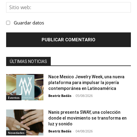
Sit
we
Guardar datos
ÚLTIMAS NOTICIAS
Nace Mexico Jewelry Week, una nueva
plataforma para impulsar la joyería
contemporánea en Latinoamérica
Beatriz Badás
-
05/08/2026
Eventos
Nanis presenta SWAY, una colección
donde el movimiento se transforma en
luz y sonido
Beatriz Badás
-
04/08/2026
Novedades