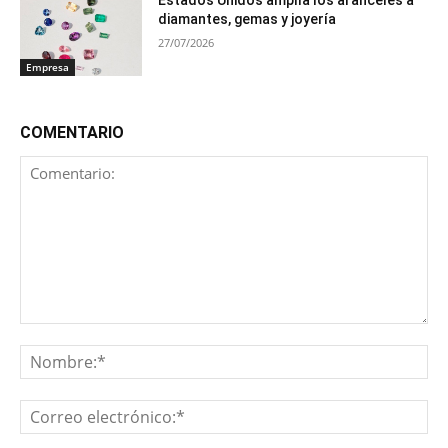
diamantes, gemas y joyería
27/07/2026
Empresa
COMENTARIO
Comentario:
No
Co
ele