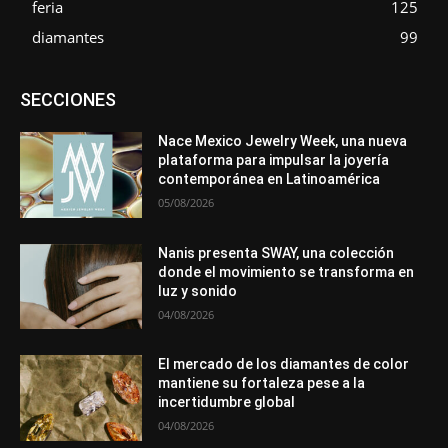
feria
125
diamantes
99
Asociaciones
Diamantes
Empresa
En tendencia
SECCIONES
Entrevistas
Eventos
Exposiciones
Ferias
Formación
In memoriam
Metales
Mundo Técnico
Novedades
Opiniones
Premios
Secciones
Sucesos
Nace Mexico Jewelry Week, una nueva
plataforma para impulsar la joyería
Más
contemporánea en Latinoamérica
05/08/2026
Nanis presenta SWAY, una colección
donde el movimiento se transforma en
luz y sonido
04/08/2026
El mercado de los diamantes de color
mantiene su fortaleza pese a la
incertidumbre global
04/08/2026