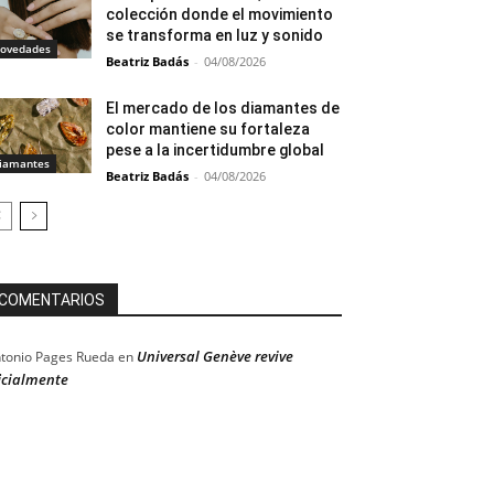
colección donde el movimiento
se transforma en luz y sonido
ovedades
Beatriz Badás
-
04/08/2026
El mercado de los diamantes de
color mantiene su fortaleza
pese a la incertidumbre global
iamantes
Beatriz Badás
-
04/08/2026
COMENTARIOS
Universal Genève revive
tonio Pages Rueda
en
icialmente