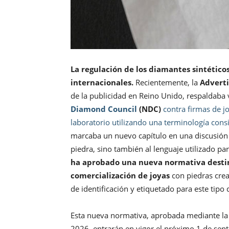
La regulación de los diamantes sintétic
internacionales.
Recientemente, la
Adverti
de la publicidad en Reino Unido, respaldaba
Diamond Council
(NDC)
contra firmas de 
laboratorio utilizando una terminología con
marcaba un nuevo capítulo en una discusión 
piedra, sino también al lenguaje utilizado pa
ha aprobado una nueva normativa destina
comercialización de joyas
con piedras crea
de identificación y etiquetado para este tipo
Esta nueva normativa, aprobada mediante l
2026, entrarán en vigor el próximo 1 de sep