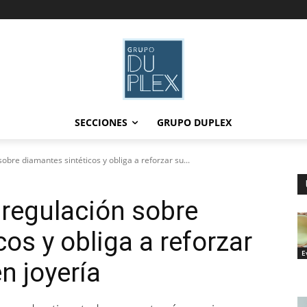
SECCIONES
GRUPO DUPLEX
obre diamantes sintéticos y obliga a reforzar su...
 regulación sobre
os y obliga a reforzar
E
en joyería