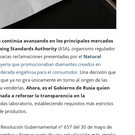
os continúa avanzando en los principales mercados
sing Standards Authority
(ASA), organismo regulador
 varias reclamaciones presentadas por el
Natural
joyería que promocionaban diamantes creados en
siderada engañosa para el consumidor.
Una decisión que
que ya no gira únicamente en torno al origen de las
ra venderlas.
Ahora, es el Gobierno de Rusia quien
da a reforzar la transparencia en la
das laboratorio, estableciendo requisitos más estrictos
 de productos.
a Resolución Gubernamental nº 657 del 30 de mayo de
tiembre y forman parte de una actualización más amplia