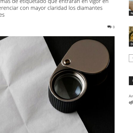
mas de etiquetado que entrarán en vigor en
erenciar con mayor claridad los diamantes
es
N
0
D
An
of