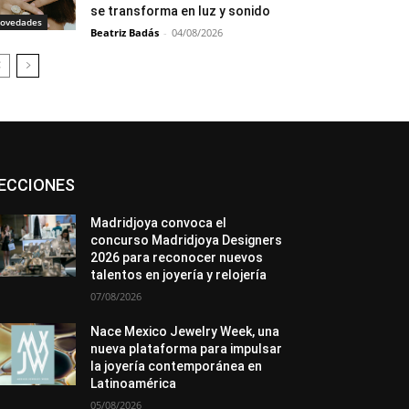
se transforma en luz y sonido
ovedades
Beatriz Badás
-
04/08/2026
Asociaciones
Diamantes
Empresa
ECCIONES
En tendencia
Entrevistas
Eventos
Exposiciones
Ferias
Formación
In memoriam
Metales
Mundo Técnico
Madridjoya convoca el
Novedades
Opiniones
Premios
concurso Madridjoya Designers
Secciones
Sucesos
2026 para reconocer nuevos
talentos en joyería y relojería
Más
07/08/2026
Nace Mexico Jewelry Week, una
nueva plataforma para impulsar
la joyería contemporánea en
Latinoamérica
05/08/2026