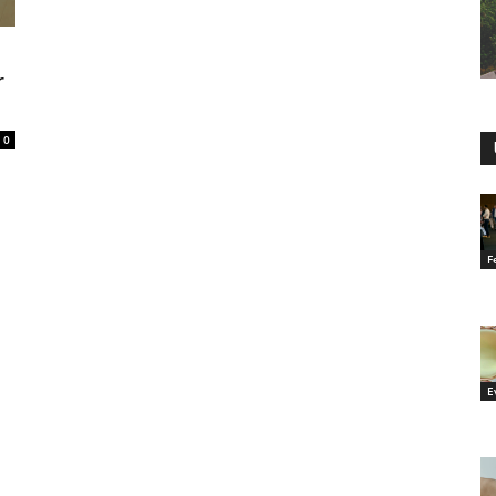
r
0
F
E