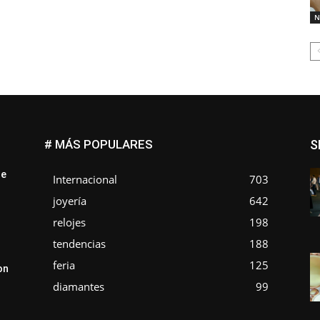
N
# MÁS POPULARES
S
ue
Internacional
703
joyería
642
relojes
198
tendencias
188
feria
125
on
diamantes
99