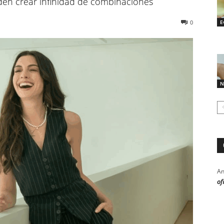
en crear infinidad de combinaciones
E
0
N
An
of