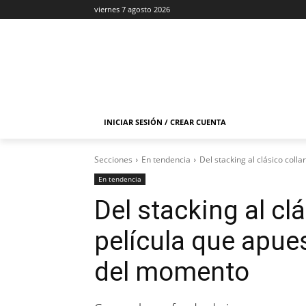
viernes 7 agosto 2026
INICIAR SESIÓN / CREAR CUENTA
Secciones
En tendencia
Del stacking al clásico colla
En tendencia
Del stacking al clá
película que apue
del momento