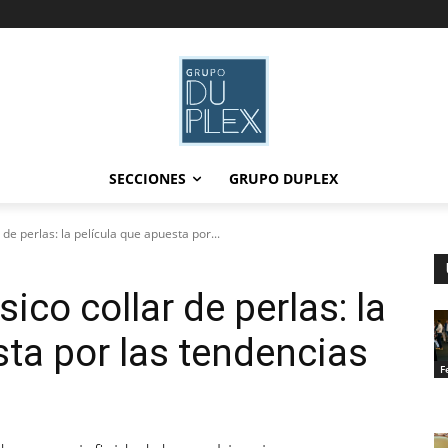
SECCIONES
GRUPO DUPLEX
r de perlas: la película que apuesta por...
sico collar de perlas: la
sta por las tendencias
F