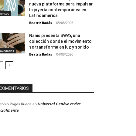
nueva plataforma para impulsar
la joyería contemporánea en
ventos
Latinoamérica
Beatriz Badás
-
05/08/2026
Nanis presenta SWAY, una
colección donde el movimiento
se transforma en luz y sonido
ovedades
Beatriz Badás
-
04/08/2026
COMENTARIOS
Universal Genève revive
tonio Pages Rueda
en
icialmente