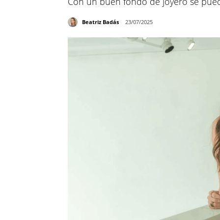
Con un buen fondo de joyero se pued
Beatriz Badás
23/07/2025