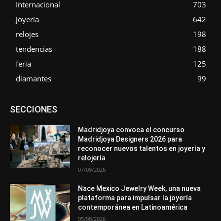
Internacional
703
joyería
642
relojes
198
tendencias
188
feria
125
diamantes
99
Asociaciones
Diamantes
Empresa
En tendencia
SECCIONES
Entrevistas
Eventos
Exposiciones
Ferias
Formación
In memoriam
Metales
Mundo Técnico
Novedades
Opiniones
Premios
Secciones
Sucesos
Madridjoya convoca el concurso
Madridjoya Designers 2026 para
Más
reconocer nuevos talentos en joyería y
relojería
07/08/2026
Nace Mexico Jewelry Week, una nueva
plataforma para impulsar la joyería
contemporánea en Latinoamérica
05/08/2026