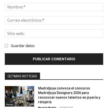
Comentario:
No
Co
ele
Sit
we
Guardar datos
ÚLTIMAS NOTICIAS
Madridjoya convoca el concurso
Madridjoya Designers 2026 para
reconocer nuevos talentos en joyería y
relojería
Ferias
Beatriz Badás
-
07/08/2026