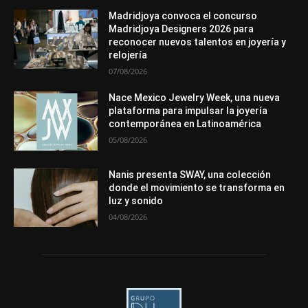
In memoriam
Metales
Mundo Técnico
Novedades
Opiniones
Premios
Secciones
Sucesos
Madridjoya convoca el concurso
Madridjoya Designers 2026 para
Más
reconocer nuevos talentos en joyería y
relojería
07/08/2026
Nace Mexico Jewelry Week, una nueva
plataforma para impulsar la joyería
contemporánea en Latinoamérica
05/08/2026
Nanis presenta SWAY, una colección
donde el movimiento se transforma en
luz y sonido
04/08/2026