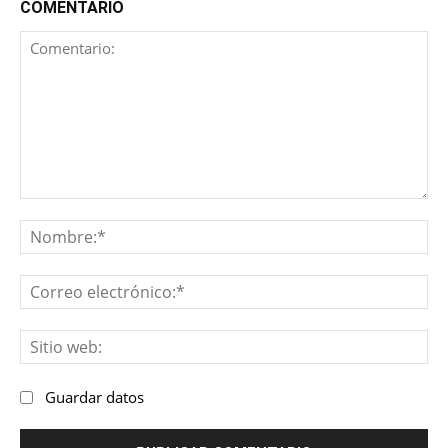
COMENTARIO
Comentario:
No
Co
ele
Sit
we
Guardar datos