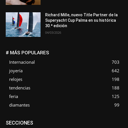
Richard Mille, nuevo Title Partner de la
Superyacht Cup Palma en su histórica
30.ª edición
04/03/2026
# MÁS POPULARES
Internacional
703
joyería
642
relojes
198
tendencias
188
feria
125
diamantes
99
Asociaciones
Diamantes
Empresa
En tendencia
SECCIONES
Entrevistas
Eventos
Exposiciones
Ferias
Formación