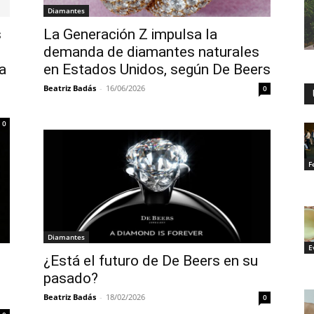
Diamantes
s
La Generación Z impulsa la
demanda de diamantes naturales
a
en Estados Unidos, según De Beers
Beatriz Badás
-
16/06/2026
0
0
F
Diamantes
E
¿Está el futuro de De Beers en su
pasado?
Beatriz Badás
-
18/02/2026
0