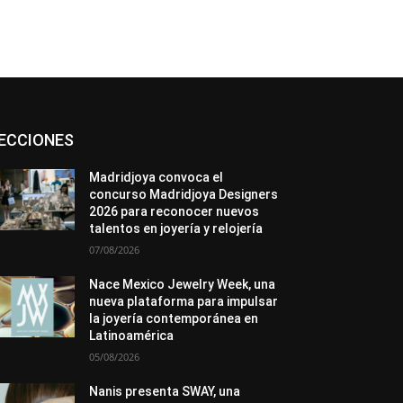
Asociaciones
Diamantes
Empresa
ECCIONES
En tendencia
Entrevistas
Eventos
Exposiciones
Ferias
Formación
In memoriam
Metales
Mundo Técnico
Madridjoya convoca el
Novedades
Opiniones
Premios
concurso Madridjoya Designers
Secciones
Sucesos
2026 para reconocer nuevos
talentos en joyería y relojería
Más
07/08/2026
Nace Mexico Jewelry Week, una
nueva plataforma para impulsar
la joyería contemporánea en
Latinoamérica
05/08/2026
Nanis presenta SWAY, una