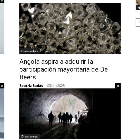
0
N
Diamantes
Angola aspira a adquirir la
participación mayoritaria de De
Beers
Beatriz Badás
-
03/11/2025
0
0
Diamantes