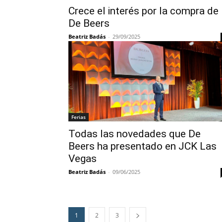
Crece el interés por la compra de
De Beers
Beatriz Badás
-
29/09/2025
Ferias
Todas las novedades que De
Beers ha presentado en JCK Las
Vegas
Beatriz Badás
-
09/06/2025
1
2
3