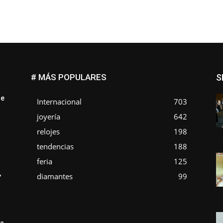
# MÁS POPULARES
S
ue
Internacional
703
joyería
642
relojes
198
tendencias
188
feria
125
,
diamantes
99